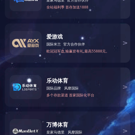
快速链接:
关于我们
产品
新闻
常见问题
KAIYUN开云官方网页版-KAIYUN开云(中国)
电话:
电话:
+86-13967205809
+86-0580-3801236
传真:
电子邮件:
+86-0580-8070059
1018805101@qq.com
地址:
浙江省舟山市定海区定海工业园丰园路9号